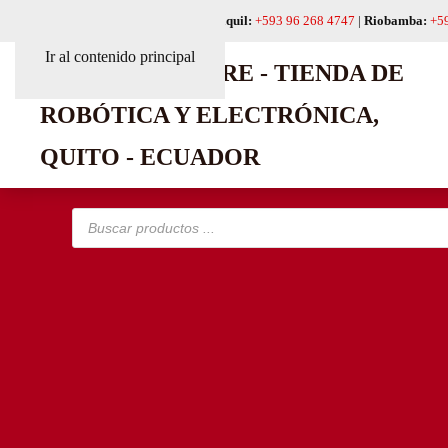
Quito:
+593 99 618 6241
|
Guayaquil:
+593 96 268 4747
|
Riobamba:
+5
Ir al contenido principal
Búsqueda
de
productos