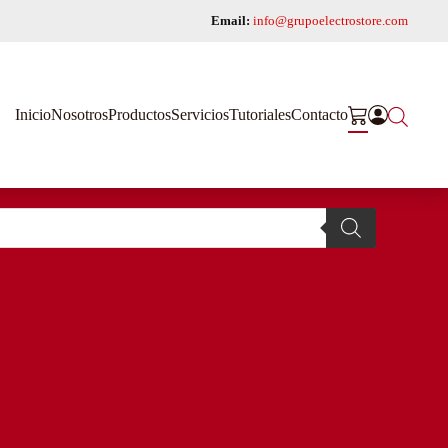
Email:
info@grupoelectrostore.com
Inicio
Nosotros
Productos
Servicios
Tutoriales
Contacto
s