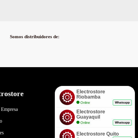
Somos distribuidores de:
Electrostore
trostore
Enlaces
Riobamba
Online
Whatsapp
a Empresa
Políticas de Garantía
Electrostore
Guayaquil
to
Envíos y Entregas
Online
Whatsapp
es
Formas de Pago
Electrostore Quito