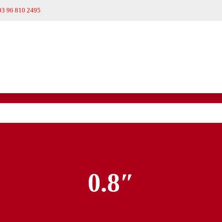
93 96 810 2495
0.8″