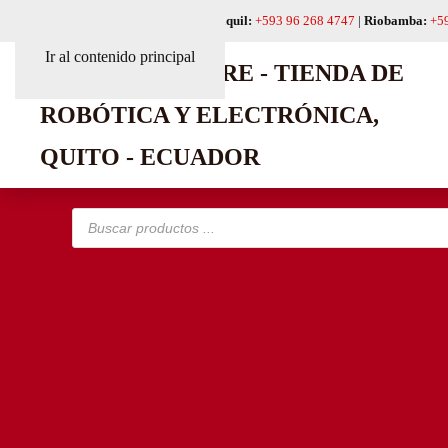
Quito:
+593 99 618 6241
|
Guayaquil:
+593 96 268 4747
|
Riobamba:
+5
Ir al contenido principal
Búsqueda
de
productos