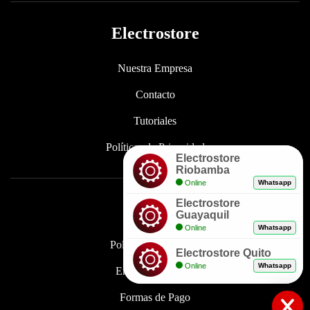
Electrostore
Nuestra Empresa
Contacto
Tutoriales
Políticas de Privacidad
Electrostore
Riobamba
Online
Whatsapp
Electrostore
Enlaces
Guayaquil
Online
Whatsapp
Políticas de Garantía
Electrostore Quito
Online
Whatsapp
Envíos y Entregas
Formas de Pago