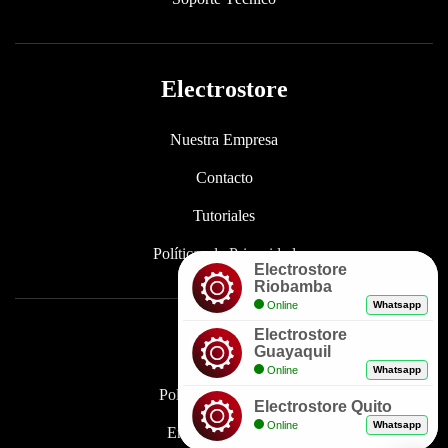
Electrostore
Nuestra Empresa
Contacto
Tutoriales
Políticas de Privacidad
Electrostore
Riobamba
Online
Whatsapp
Electrostore
Enlaces
Guayaquil
Online
Whatsapp
Políticas de Garantía
Electrostore Quito
Online
Whatsapp
Envíos y Entregas