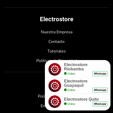
Electrostore
Nuestra Empresa
Contacto
Tutoriales
Políticas de Privacidad
Electrostore
Riobamba
Online
Whatsapp
Electrostore
Enlaces
Guayaquil
Online
Whatsapp
Políticas de Garantía
Electrostore Quito
Online
Whatsapp
Envíos y Entregas