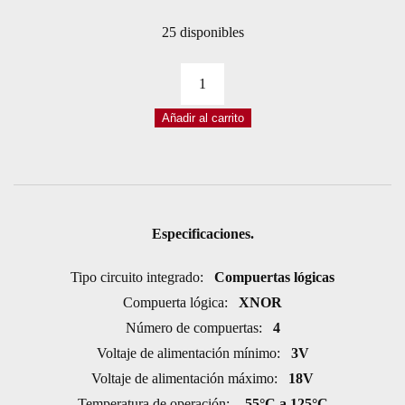
25 disponibles
CI
CD4077BE
Añadir al carrito
DIP14
XNOR
2
ENTRADAS
CUÁDRUPLE
Especificaciones.
TTL
Tipo circuito integrado:
cantidad
Compuertas lógicas
Compuerta lógica:
XNOR
Número de compuertas:
4
Voltaje de alimentación mínimo:
3V
Voltaje de alimentación máximo:
18V
Temperatura de operación:
-55°C a 125°C