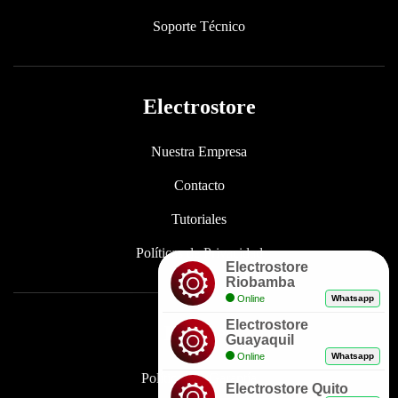
Soporte Técnico
Electrostore
Nuestra Empresa
Contacto
Tutoriales
Políticas de Privacidad
Electrostore
Riobamba
Online
Whatsapp
Electrostore
Enlaces
Guayaquil
Online
Whatsapp
Políticas de Garantía
Electrostore Quito