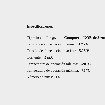
NOR
3
ENTRADAS
TRIPLE
Especificaciones.
TTL
cantidad
Tipo circuito Integrado:
Compuerta NOR de 3 ent
Tensión de alimentación mínima:
4.75 V
Tensión de alimentación máxima:
5.25 V
Corriente:
2 mA
Temperatura de operación mínima:
-20 °C
Temperatura de operación máxima:
75 °C
Número de pines:
14