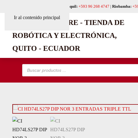
Quito:
+593 99 618 6241
|
Guayaquil:
+593 96 268 4747
|
Riobamba:
+5
Ir al contenido principal
Búsqueda
de
productos