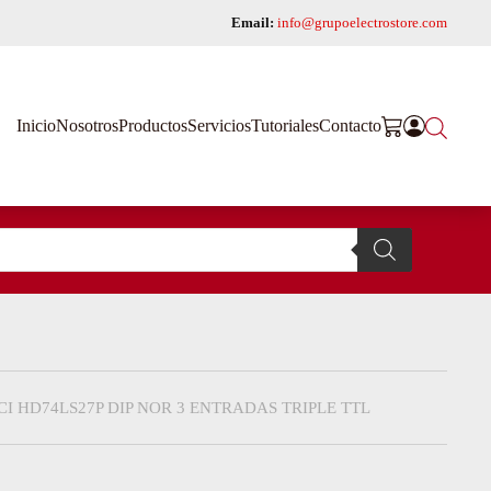
Email:
info@grupoelectrostore.com
Inicio
Nosotros
Productos
Servicios
Tutoriales
Contacto
CI HD74LS27P DIP NOR 3 ENTRADAS TRIPLE TTL