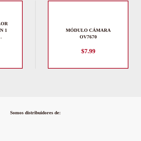
LOR
N 1
MÓDULO CÁMARA
…
OV7670
$
7.99
Somos distribuidores de: