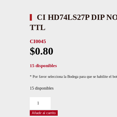
CI HD74LS27P DIP N
TTL
CI0045
$
0.80
15 disponibles
* Por favor selecciona la Bodega para que se habilite el bo
15 disponibles
CI
HD74LS27P
Añadir al carrito
DIP