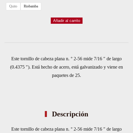
Quito
Riobamba
KIT
Añadir al carrito
DE
25
TORNILLOS
POLOLU
Este tornillo de cabeza plana n. ° 2-56 mide 7/16 ″ de largo
#2-
(0.4375 ″). Está hecho de acero, está galvanizado y viene en
56
paquetes de 25.
POLOLU
#1957
cantidad
Descripción
Este tornillo de cabeza plana n. ° 2-56 mide 7/16 ″ de largo