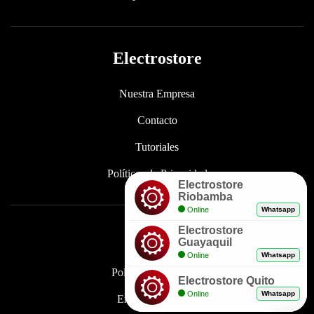
Electrostore
Nuestra Empresa
Contacto
Tutoriales
Políticas de Privacidad
Electrostore
Riobamba
Online
Whatsapp
Electrostore
Enlaces
Guayaquil
Online
Whatsapp
Políticas de Garantía
Electrostore Quito
Online
Whatsapp
Envíos y Entregas