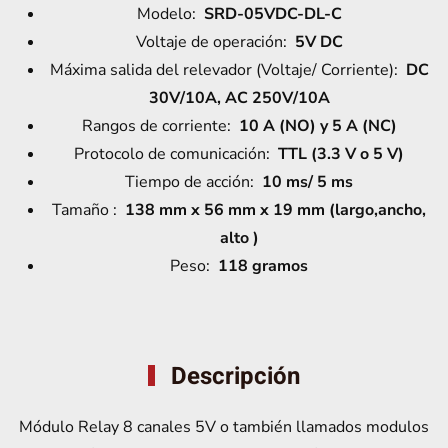
(AZUL)
Modelo:
SRD-05VDC-DL-C
cantidad
Voltaje de operación:
5V DC
Máxima salida del relevador (Voltaje/ Corriente):
DC
30V/10A, AC 250V/10A
Rangos de corriente:
10 A (NO) y 5 A (NC)
Protocolo de comunicación:
TTL (3.3 V o 5 V)
Tiempo de acción:
10 ms/ 5 ms
Tamaño :
138 mm x 56 mm x 19 mm (largo,ancho,
alto )
Peso:
118 gramos
Descripción
Módulo Relay 8 canales 5V o también llamados modulos