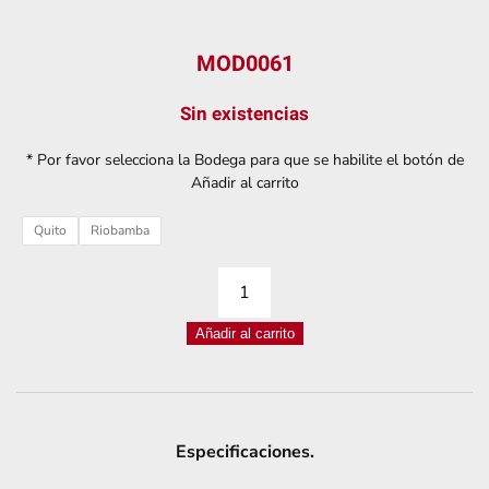
MOD0061
Sin existencias
* Por favor selecciona la Bodega para que se habilite el botón de
Añadir al carrito
Quito
Riobamba
MÓDULO
RELÉ
Añadir al carrito
5V
8
CANALES
CON
Especificaciones.
OPTOACOPLADORES