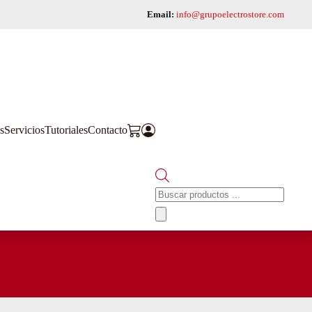
Email:
info@grupoelectrostore.com
s
Servicios
Tutoriales
Contacto
Búsqueda
de
productos