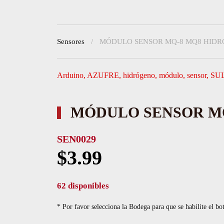
Sensores
MÓDULO SENSOR MQ-8 MQ8 HID
Arduino
,
AZUFRE
,
hidrógeno
,
módulo
,
sensor
,
SU
MÓDULO SENSOR M
SEN0029
$
3.99
62 disponibles
* Por favor selecciona la Bodega para que se habilite el bo