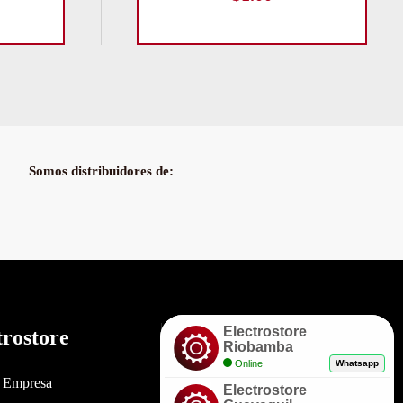
Somos distribuidores de:
Electrostore
trostore
Enlaces
Riobamba
Online
Whatsapp
a Empresa
Políticas de Garantía
Electrostore