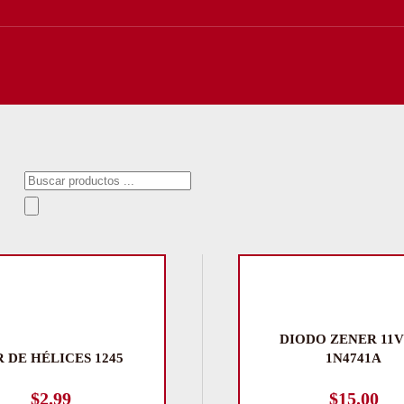
Búsqueda
de
productos
DIODO ZENER 11V
R DE HÉLICES 1245
1N4741A
$
2.99
$
15.00