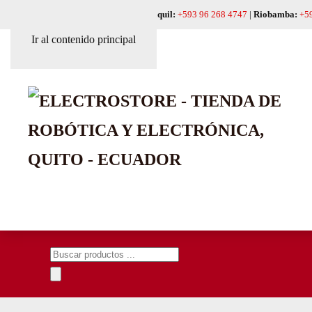
Quito:
+593 99 618 6241
|
Guayaquil:
+593 96 268 4747
|
Riobamba:
+5
Ir al contenido principal
Búsqueda
de
productos