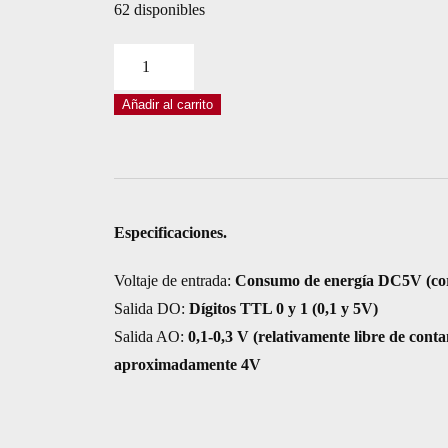
62 disponibles
MÓDULO
SENSOR
Añadir al carrito
MQ-
8
MQ8
HIDRÓGENO
cantidad
Especificaciones.
Voltaje de entrada:
Consumo de energía DC5V (cor
Salida DO:
Dígitos TTL 0 y 1 (0,1 y 5V)
Salida AO:
0,1-0,3 V (relativamente libre de cont
aproximadamente 4V