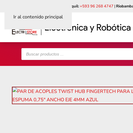
Quito:
+593 99 618 6241
|
Guayaquil:
+593 96 268 4747
|
Riobamba
Ir al contenido principal
Búsqueda
de
productos