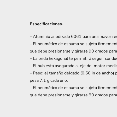
TWIST
HUB
FINGERTECH
PARA
Especificaciones.
LLANTAS
ESPUMA
– Aluminio anodizado 6061 para una mayor res
0,75"
– El neumático de espuma se sujeta firmement
ANCHO
que debe presionarse y girarse 90 grados para 
EJE
– La brida hexagonal le permitirá seguir condu
4MM
– El hub está asegurado al eje del motor median
AZUL
– Peso: el tamaño delgado (0,50 in de ancho) 
cantidad
pesa 7,1 g cada uno.
– El neumático de espuma se sujeta firmement
que debe presionarse y girarse 90 grados para 