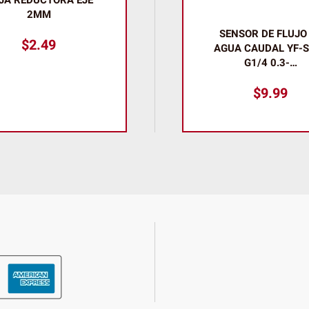
2MM
SENSOR DE FLUJO
$
2.49
AGUA CAUDAL YF-
G1/4 0.3-…
$
9.99