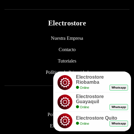
Electrostore
Nuestra Empresa
Contacto
Tutoriales
Políticas de Privacidad
Electrostore
Riobamba
Online
Whatsapp
Electrostore
Enlaces
Guayaquil
Online
Whatsapp
Políticas de Garantía
Electrostore Quito
Online
Whatsapp
Envíos y Entregas