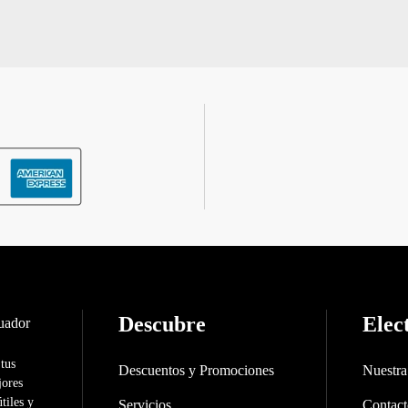
Descubre
Elec
 tus
Descuentos y Promociones
Nuestr
jores
tiles y
Servicios
Contac