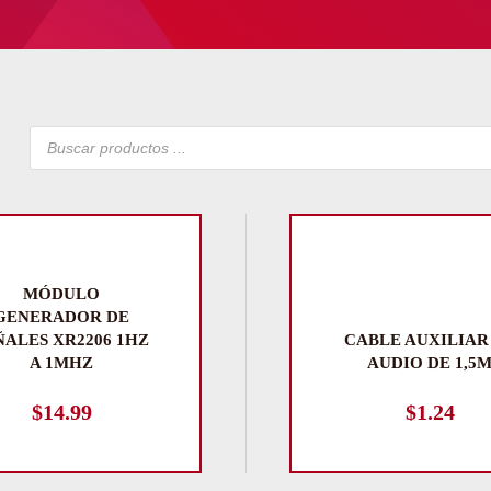
Búsqueda
de
productos
MÓDULO
GENERADOR DE
ÑALES XR2206 1HZ
CABLE AUXILIAR
A 1MHZ
AUDIO DE 1,5
$
14.99
$
1.24