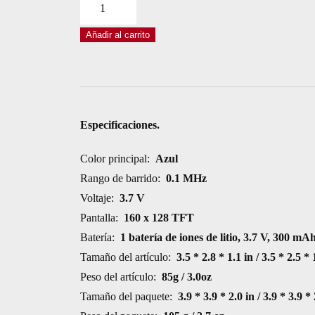
TESTER
MULTIFUNCIÓN
Añadir al carrito
COMPROBADOR
LCR-
T7
RESISTENCIA,
DIODO,
Especificaciones.
TRIAC,
CAPACITOR,
Color principal:
Azul
INDUCTOR
Rango de barrido:
0.1 MHz
cantidad
Voltaje:
3.7 V
Pantalla:
160 x 128 TFT
Batería:
1 batería de iones de litio, 3.7 V, 300 mA
Tamaño del artículo:
3.5 * 2.8 * 1.1 in / 3.5 * 2.5 
Peso del artículo:
85g / 3.0oz
Tamaño del paquete:
3.9 * 3.9 * 2.0 in / 3.9 * 3.9 