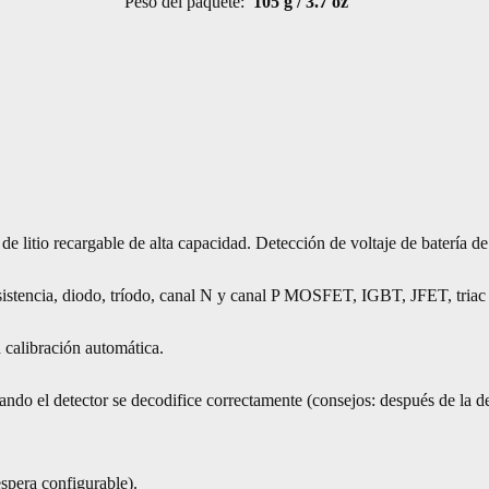
Peso del paquete:
105 g / 3.7 oz
 litio recargable de alta capacidad. Detección de voltaje de batería de 
sistencia, diodo, tríodo, canal N y canal P MOSFET, IGBT, JFET, triac y
 calibración automática.
ando el detector se decodifice correctamente (consejos: después de la det
spera configurable).