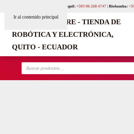
Quito:
+593 99 618 6241
|
Guayaquil:
+593 96 268 4747
|
Riobamba:
+5
Ir al contenido principal
Búsqueda
de
productos