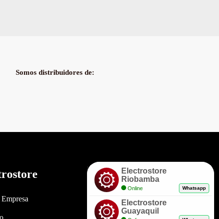
Somos distribuidores de:
Electrostore
trostore
Enlaces
Riobamba
Online
Whatsapp
a Empresa
Políticas de Garantía
Electrostore
Guayaquil
to
Envíos y Entregas