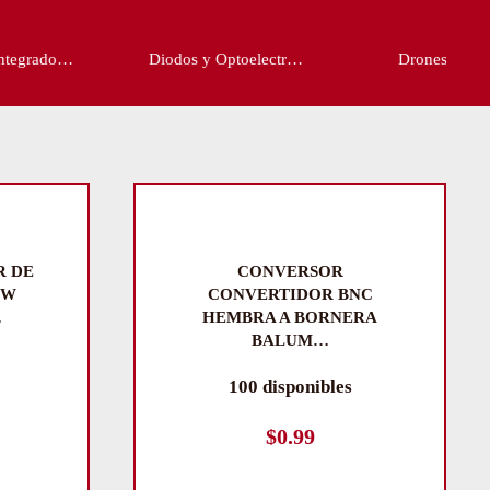
Diodos y Optoelectr…
Drones y Partes
 DE
CONVERSOR
0W
CONVERTIDOR BNC
…
HEMBRA A BORNERA
BALUM…
100 disponibles
$
0.99