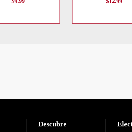
$
9.99
$
12.99
Descubre
Elec