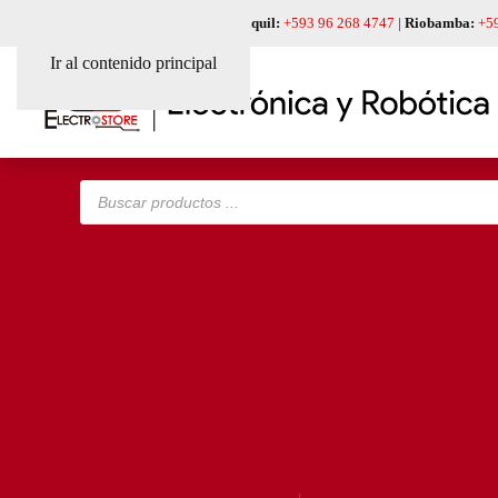
Quito:
+593 99 618 6241
|
Guayaquil:
+593 96 268 4747
|
Riobamba:
+5
Ir al contenido principal
Búsqueda
de
productos