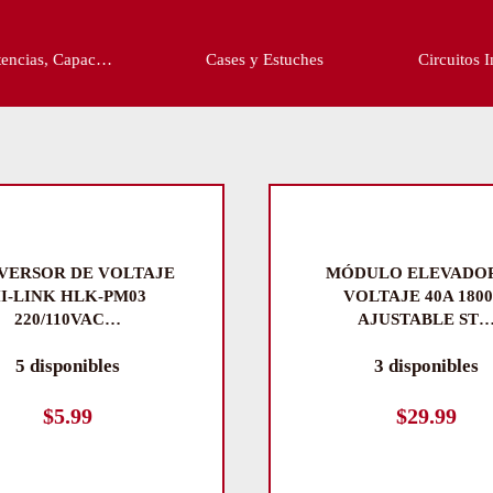
c…
Cases y Estuches
Circuitos Integrado…
VERSOR DE VOLTAJE
MÓDULO ELEVADOR
I-LINK HLK-PM03
VOLTAJE 40A 180
220/110VAC…
AJUSTABLE ST
5 disponibles
3 disponibles
$
5.99
$
29.99