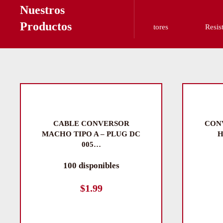
Nuestros
Productos
Cables y Conectores
Resistencias, Capa
CABLE CONVERSOR
CON
MACHO TIPO A – PLUG DC
H
005…
100 disponibles
$
1.99