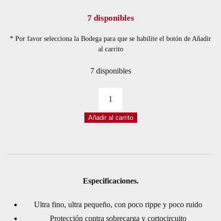
7 disponibles
* Por favor selecciona la Bodega para que se habilite el botón de Añadir
al carrito
7 disponibles
CONVERSOR
DE
Añadir al carrito
VOLTAJE
HI-
LINK
HLK-
PM12
Especificaciones.
220/110VAC
Ultra fino, ultra pequeño, con poco rippe y poco ruido
12VDC
Protección contra sobrecarga y cortocircuito
0,25A