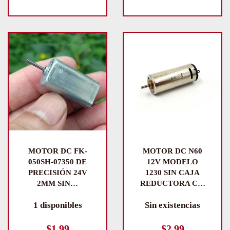
MOTOR DC FK-
MOTOR DC N60
050SH-07350 DE
12V MODELO
PRECISIÓN 24V
1230 SIN CAJA
2MM SIN…
REDUCTORA C…
1 disponibles
Sin existencias
$
1.99
$
2.99