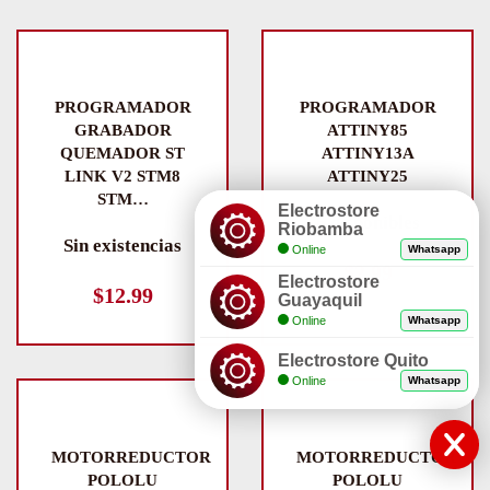
PROGRAMADOR
PROGRAMADOR
GRABADOR
ATTINY85
QUEMADOR ST
ATTINY13A
LINK V2 STM8
ATTINY25
STM…
Electrostore
6 disponibles
Riobamba
Sin existencias
Online
Whatsapp
$
2.99
Electrostore
$
12.99
Guayaquil
Online
Whatsapp
Electrostore Quito
Online
Whatsapp
MOTORREDUCTOR
MOTORREDUCTOR
POLOLU
POLOLU