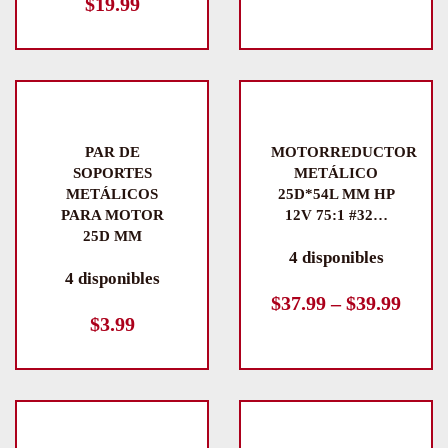
$
19.99
PAR DE
MOTORREDUCTOR
SOPORTES
METÁLICO
METÁLICOS
25D*54L MM HP
PARA MOTOR
12V 75:1 #32…
25D MM
4 disponibles
4 disponibles
Rang
$
37.99
–
$
39.99
$
3.99
de
preci
desde
$37.9
hasta