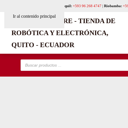
Quito:
+593 99 618 6241
|
Guayaquil:
+593 96 268 4747
|
Riobamba:
+5
Ir al contenido principal
Búsqueda
de
productos