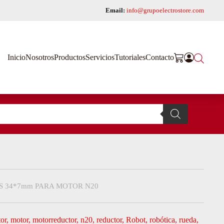
Email:
info@grupoelectrostore.com
Inicio
Nosotros
Productos
Servicios
Tutoriales
Contacto
S 34*7mm PARA MOTOR N20
or
,
motor
,
motorreductor
,
n20
,
reductor
,
Robot
,
robótica
,
rueda
,