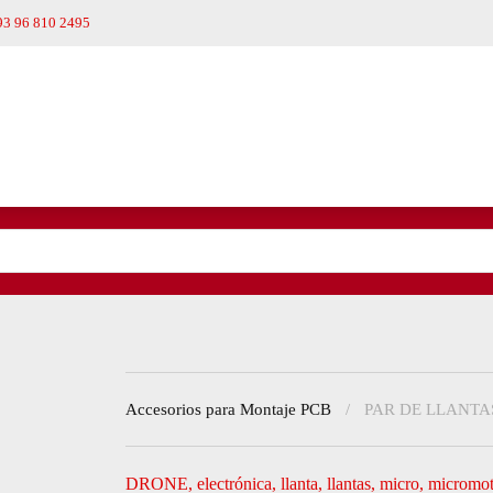
93 96 810 2495
Accesorios para Montaje PCB
PAR DE LLANTA
DRONE
,
electrónica
,
llanta
,
llantas
,
micro
,
micromot