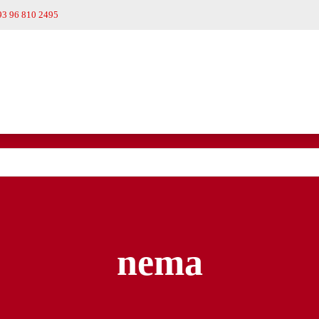
93 96 810 2495
nema