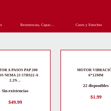
c…
Cases y Estuches
Circuitos Integrado…
OR A PASOS PAP 200
MOTOR VIBRACI
OS NEMA 23 57HS22-A
6*12MM
2.2N…
22 disponibles
Sin existencias
$
1.99
$
49.99