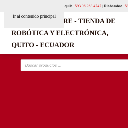
Quito:
+593 99 618 6241
|
Guayaquil:
+593 96 268 4747
|
Riobamba:
+5
Ir al contenido principal
Búsqueda
de
productos