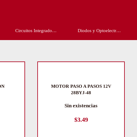
Diodos y Optoelectr…
Drones y Partes
ÓN
MOTOR PASO A PASOS 12V
28BYJ-48
Sin existencias
$
3.49