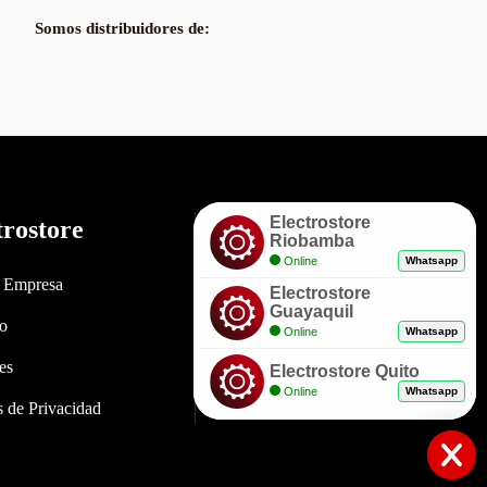
Somos distribuidores de:
Electrostore
trostore
Enlaces
Riobamba
Online
Whatsapp
a Empresa
Políticas de Garantía
Electrostore
Guayaquil
to
Envíos y Entregas
Online
Whatsapp
es
Formas de Pago
Electrostore Quito
Online
Whatsapp
as de Privacidad