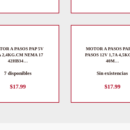
OR A PASOS PAP 5V
MOTOR A PASOS PAP
A 2,4KG.CM NEMA 17
PASOS 12V 1,7A 4,5
42HB34…
40M…
7 disponibles
Sin existencias
$
17.99
$
17.99