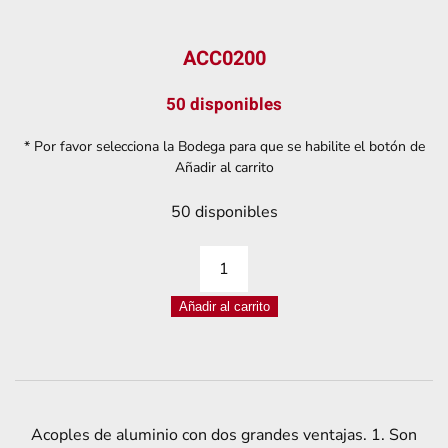
ACC0200
50 disponibles
* Por favor selecciona la Bodega para que se habilite el botón de
Añadir al carrito
50 disponibles
ACOPLE
FLEXIBLE
Añadir al carrito
6,35*8MM
PARA
MOTOR
A
PASOS
Acoples de aluminio con dos grandes ventajas. 1. Son