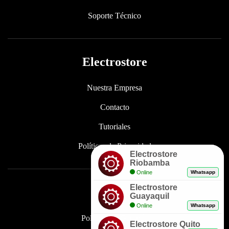
Soporte Técnico
Electrostore
Nuestra Empresa
Contacto
Tutoriales
Políticas de Privacidad
Electrostore
Riobamba
Online
Whatsapp
Electrostore
Enlaces
Guayaquil
Online
Whatsapp
Políticas de Garantía
Electrostore Quito