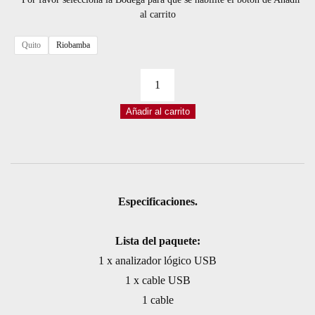
al carrito
Quito
Riobamba
ANALIZADOR
LÓGICO
Añadir al carrito
USB
8
CANALES
24
MHZ
Especificaciones.
cantidad
Lista del paquete:
1 x analizador lógico USB
1 x cable USB
1 cable