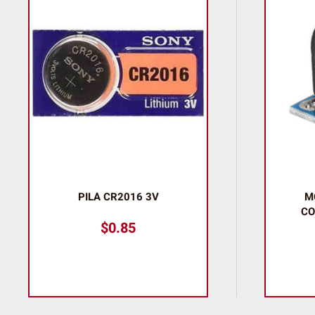
PILA CR2016 3V
M
CO
$
0.85