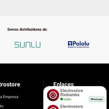
Somos distribuidores de:
trostore
Enlaces
Electrostore
Riobamba
ra Empresa
Políticas de Garantía
Online
Whatsapp
to
Envíos y Entregas
Electrostore