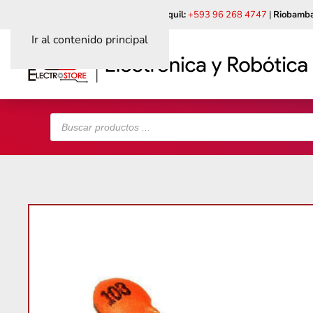
Quito:
+593 99 618 6241
|
Guayaquil:
+593 96 268 4747
|
Riobamba
Ir al contenido principal
Búsqueda
de
productos