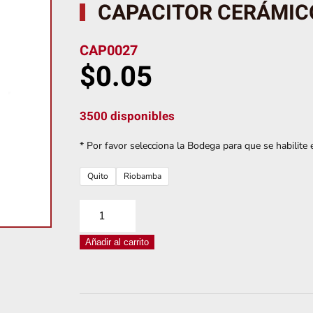
CAPACITOR CERÁMICO
CAP0027
$
0.05
3500 disponibles
* Por favor selecciona la Bodega para que se habilite e
Quito
Riobamba
CAPACITOR
CERÁMICO
Añadir al carrito
103
110V
10NF
cantidad