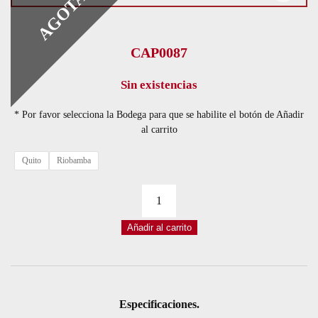
AGOTADO
CAP0087
Sin existencias
* Por favor selecciona la Bodega para que se habilite el botón de Añadir
al carrito
Quito
Riobamba
CAPACITOR
CERÁMICO
Añadir al carrito
CBB
475K
400V
4,7UF
Especificaciones.
POLIPROPILENO