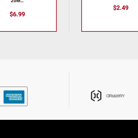
20M…
$
2.49
$
6.99