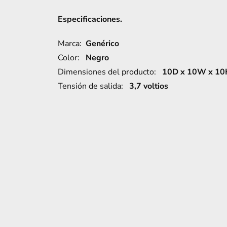
18650
/
Especificaciones.
14500
/
Marca:
Genérico
16340
Color:
Negro
HD-
Dimensiones del producto:
10D x 10W x 10H
0688
Tensión de salida:
3,7 voltios
cantidad