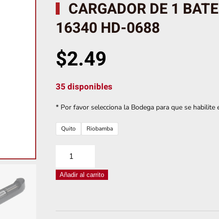
CARGADOR DE 1 BATERÍ
16340 HD-0688
$
2.49
35 disponibles
* Por favor selecciona la Bodega para que se habilite e
Quito
Riobamba
CARGADOR
DE
Añadir al carrito
1
BATERÍA
LITIO