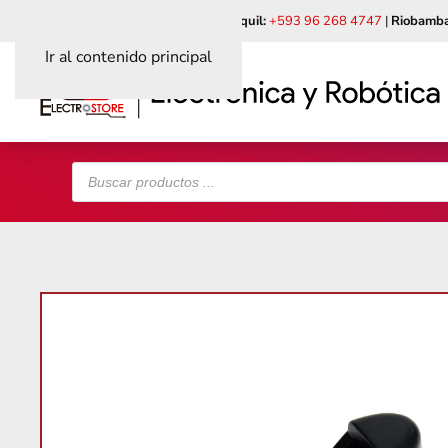
Quito:
+593 99 618 6241
|
Guayaquil:
+593 96 268 4747
|
Riobamba
Ir al contenido principal
Búsqueda
de
productos