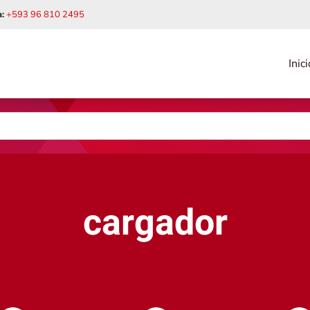
:
+593 96 810 2495
Inici
cargador