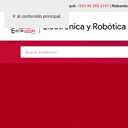
Quito:
+593 99 618 6241
|
Guayaquil:
+593 96 268 4747
|
Riobamba
Ir al contenido principal
Búsqueda
de
productos