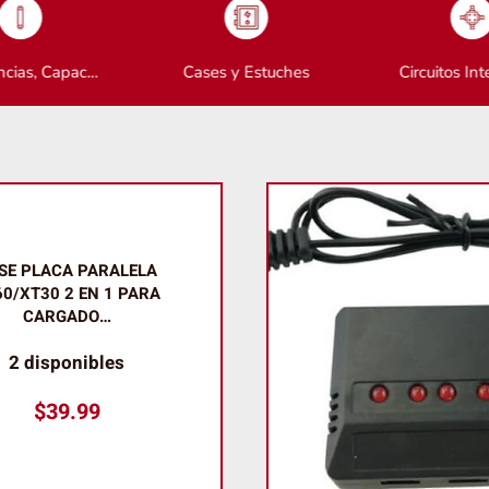
ac…
Cases y Estuches
Circuitos Integrado…
SE PLACA PARALELA
0/XT30 2 EN 1 PARA
CARGADO…
2 disponibles
$
39.99