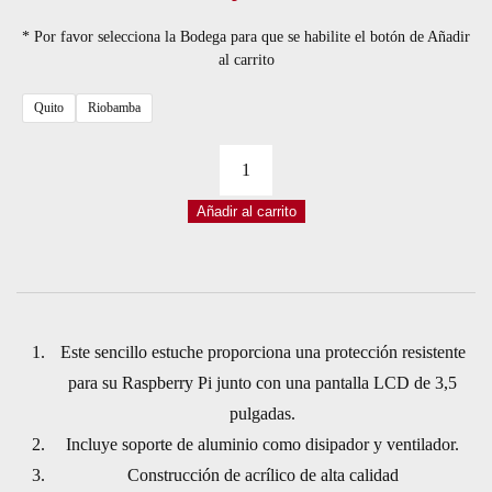
* Por favor selecciona la Bodega para que se habilite el botón de Añadir
al carrito
Quito
Riobamba
CASE
RASPBERRY
Añadir al carrito
PI
4
PARA
PANTALLA
3,5
Este sencillo estuche proporciona una protección resistente
+
para su Raspberry Pi junto con una pantalla LCD de 3,5
VENTILADOR
pulgadas.
+
Incluye soporte de aluminio como disipador y ventilador.
SOPORTE
Construcción de acrílico de alta calidad