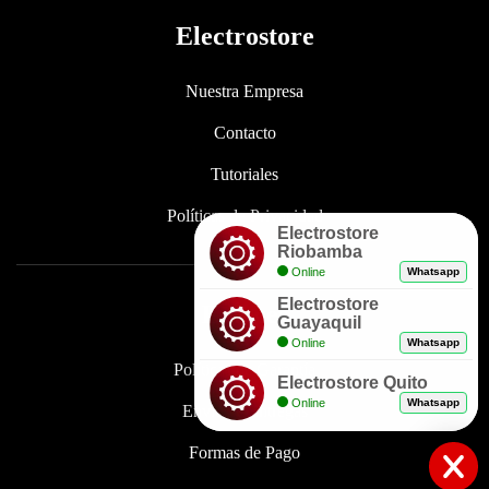
Electrostore
Nuestra Empresa
Contacto
Tutoriales
Políticas de Privacidad
Electrostore
Riobamba
Online
Whatsapp
Electrostore
Enlaces
Guayaquil
Online
Whatsapp
Políticas de Garantía
Electrostore Quito
Online
Whatsapp
Envíos y Entregas
Formas de Pago