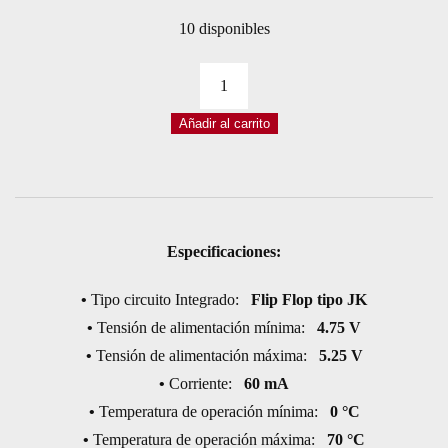
10 disponibles
CI
74LS276
Añadir al carrito
DIP
FLIP
FLOP
TIPO
JK
Especificaciones:
CUÁDRUPLE
•
Tipo circuito Integrado:
TTL
Flip Flop tipo JK
•
Tensión de alimentación mínima:
cantidad
4.75 V
•
Tensión de alimentación máxima:
5.25 V
•
Corriente:
60 mA
•
Temperatura de operación mínima:
0 °C
•
Temperatura de operación máxima:
70 °C