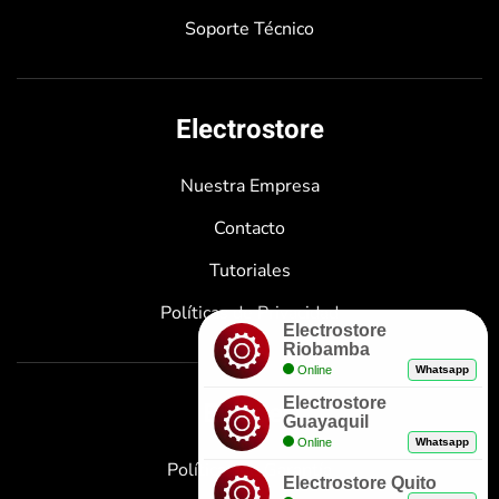
Soporte Técnico
Electrostore
Nuestra Empresa
Contacto
Tutoriales
Políticas de Privacidad
Electrostore
Riobamba
Online
Whatsapp
Electrostore
Enlaces
Guayaquil
Online
Whatsapp
Políticas de Garantía
Electrostore Quito