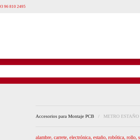
93 96 810 2495
Accesorios para Montaje PCB
METRO ESTAÑO
alambre
,
carrete
,
electrónica
,
estaño
,
robótica
,
rollo
,