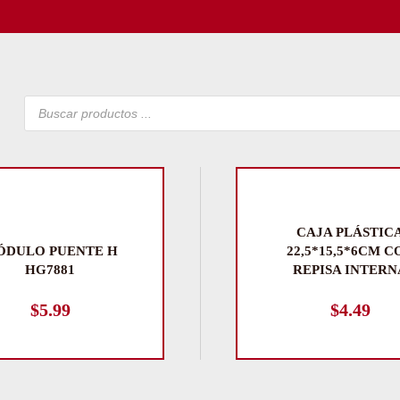
Búsqueda
de
productos
CAJA PLÁSTIC
ÓDULO PUENTE H
22,5*15,5*6CM C
HG7881
REPISA INTERN
$
5.99
$
4.49