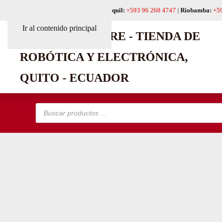
Quito:
+593 99 618 6241
|
Guayaquil:
+593 96 268 4747
|
Riobamba:
+5
Ir al contenido principal
Búsqueda
de
productos