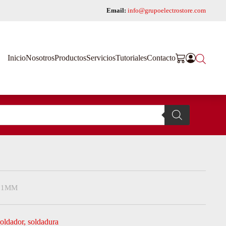
Email:
info@grupoelectrostore.com
Inicio
Nosotros
Productos
Servicios
Tutoriales
Contacto
 1MM
soldador
,
soldadura