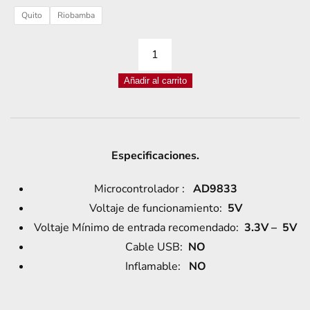
Quito
Riobamba
MÓDULO
AD9833
Añadir al carrito
DDS
GENERADOR
DE
FUNCIONES
Especificaciones.
cantidad
Microcontrolador :
AD9833
Voltaje de funcionamiento:
5V
Voltaje Mínimo de entrada recomendado:
3.3V – 5V
Cable USB:
NO
Inflamable:
NO