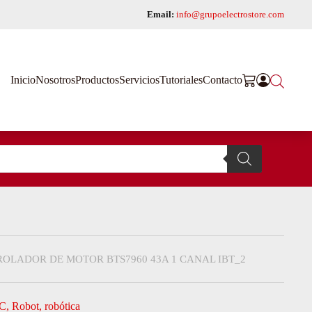
Email:
info@grupoelectrostore.com
Inicio
Nosotros
Productos
Servicios
Tutoriales
Contacto
LADOR DE MOTOR BTS7960 43A 1 CANAL IBT_2
C
,
Robot
,
robótica