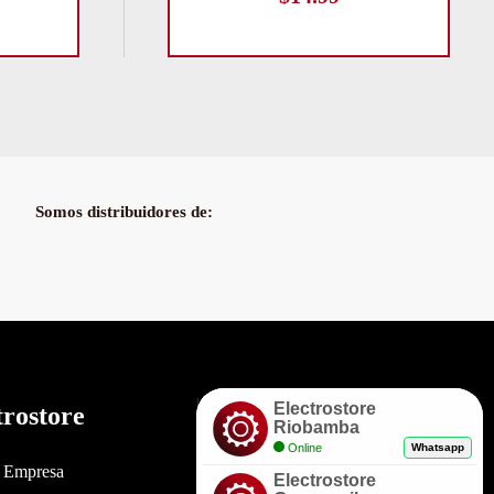
Somos distribuidores de:
Electrostore
trostore
Enlaces
Riobamba
Online
Whatsapp
a Empresa
Políticas de Garantía
Electrostore