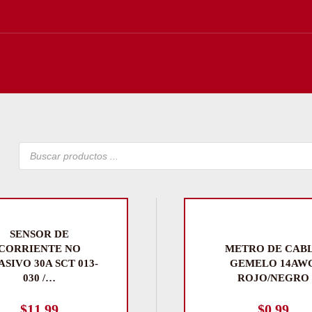
Búsqueda
de
productos
SENSOR DE
CORRIENTE NO
METRO DE CAB
ASIVO 30A SCT 013-
GEMELO 14AW
030 /…
ROJO/NEGRO
$
11.99
$
0.99