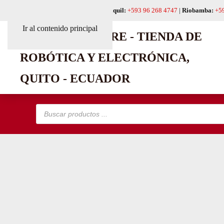
Quito:
+593 99 618 6241
|
Guayaquil:
+593 96 268 4747
|
Riobamba:
+5
Ir al contenido principal
Búsqueda
de
productos