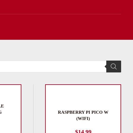
LE
G
RASPBERRY PI PICO W
(WIFI)
$
14.99