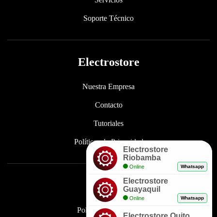
Soporte Técnico
Electrostore
Nuestra Empresa
Contacto
Tutoriales
Políticas de Privacidad
Electrostore
Riobamba
Online
Whatsapp
Electrostore
Enlaces
Guayaquil
Online
Whatsapp
Políticas de Garantía
Electrostore Quito