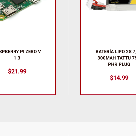
TERÍA LIPO 2S 7,6V
CABLE JST ZH-ST
00MAH TATTU 75C
30CM PARA SHAR
PHR PLUG
SHARP GP2Y0…
$
14.99
$
1.79