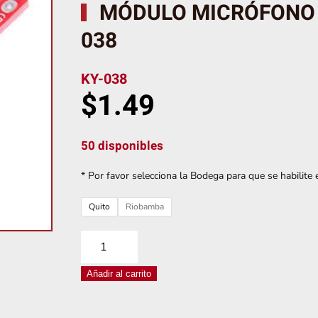
MÓDULO MICRÓFONO C
038
KY-038
$
1.49
50 disponibles
* Por favor selecciona la Bodega para que se habilite e
Quito
Riobamba
MÓDULO
MICRÓFONO
Añadir al carrito
CON
SENSOR