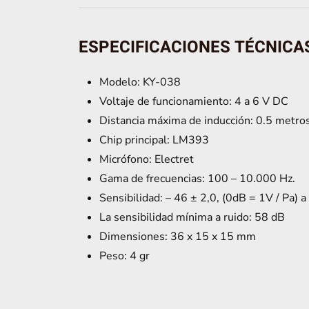
DE
SONIDO
KY-
ESPECIFICACIONES TÉCNICA
038
cantidad
Modelo: KY-038
Voltaje de funcionamiento: 4 a 6 V DC
Distancia máxima de inducción: 0.5 metros
Chip principal: LM393
Micrófono: Electret
Gama de frecuencias: 100 – 10.000 Hz.
Sensibilidad: – 46 ± 2,0, (0dB = 1V / Pa) a
La sensibilidad mínima a ruido: 58 dB
Dimensiones: 36 x 15 x 15 mm
Peso: 4 gr