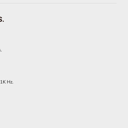
S.
.
 1K Hz.