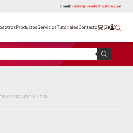
Email:
info@grupoelectrostore.com
osotros
Productos
Servicios
Tutoriales
Contacto
(2)
R DE SONIDO KY-038