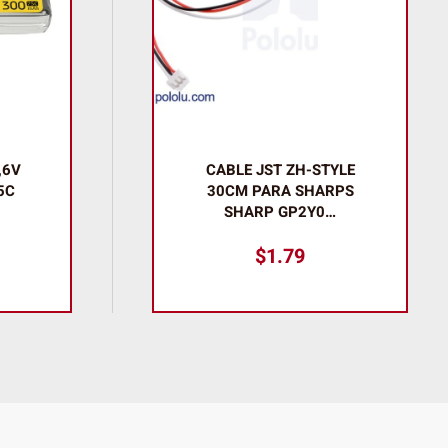
YLE
LLANTA MECANUM
PS
DERECHA 60MM
AMARILLA
$
5.99