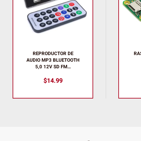
RASPBERRY PI ZERO V
BA
1.3
3
$
21.99