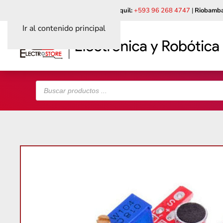
Quito:
+593 99 618 6241
|
Guayaquil:
+593 96 268 4747
|
Riobamba
Ir al contenido principal
Búsqueda
de
productos