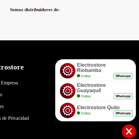
Somos distribuidores de:
Electrostore
trostore
Enlaces
Riobamba
Online
Whatsapp
a Empresa
Políticas de Garantía
Electrostore
Guayaquil
to
Envíos y Entregas
Online
Whatsapp
es
Formas de Pago
Electrostore Quito
Online
Whatsapp
as de Privacidad