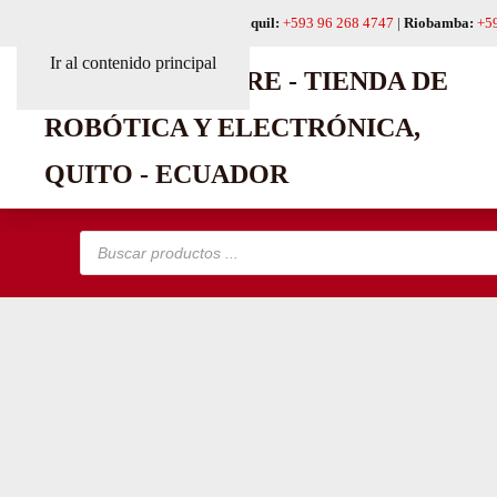
Quito:
+593 99 618 6241
|
Guayaquil:
+593 96 268 4747
|
Riobamba:
+5
Ir al contenido principal
Búsqueda
de
productos