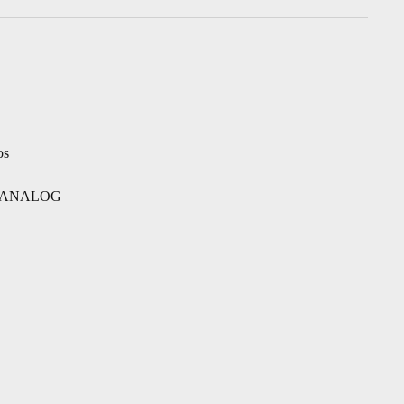
os
 – ANALOG