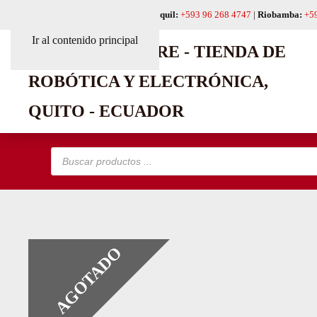
Quito:
+593 99 618 6241
|
Guayaquil:
+593 96 268 4747
|
Riobamba:
+5
Ir al contenido principal
Búsqueda
de
productos
AGOTADO