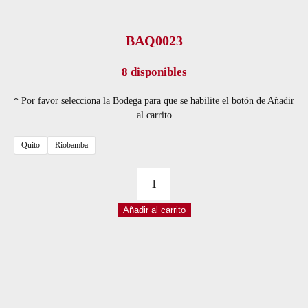
BAQ0023
8 disponibles
* Por favor selecciona la Bodega para que se habilite el botón de Añadir
al carrito
Quito
Riobamba
PCB
1
Añadir al carrito
LADO
13*25CM
BAQUELITA
cantidad