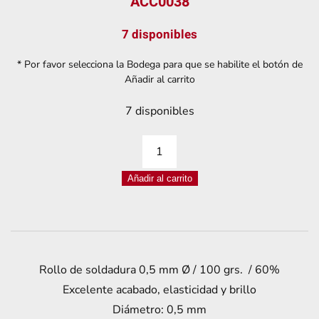
ACC0038
7 disponibles
* Por favor selecciona la Bodega para que se habilite el botón de
Añadir al carrito
7 disponibles
ROLLO
DE
Añadir al carrito
ESTAÑO
0,5MM
ALAMBRE
DE
SOLDADURA
Rollo de soldadura 0,5 mm Ø / 100 grs. / 60%
100G
Excelente acabado, elasticidad y brillo
cantidad
Diámetro: 0,5 mm