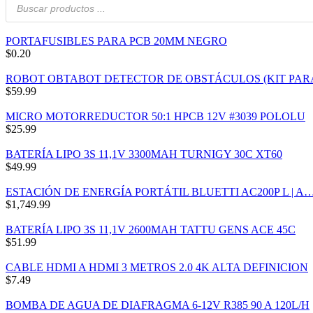
de
productos
PORTAFUSIBLES PARA PCB 20MM NEGRO
$
0.20
ROBOT OBTABOT DETECTOR DE OBSTÁCULOS (KIT PA
$
59.99
MICRO MOTORREDUCTOR 50:1 HPCB 12V #3039 POLOLU
$
25.99
BATERÍA LIPO 3S 11,1V 3300MAH TURNIGY 30C XT60
$
49.99
ESTACIÓN DE ENERGÍA PORTÁTIL BLUETTI AC200P L | A
$
1,749.99
BATERÍA LIPO 3S 11,1V 2600MAH TATTU GENS ACE 45C
$
51.99
CABLE HDMI A HDMI 3 METROS 2.0 4K ALTA DEFINICION
$
7.49
BOMBA DE AGUA DE DIAFRAGMA 6-12V R385 90 A 120L/H