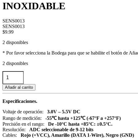
INOXIDABLE
SENS0013
SENS0013
$
9.99
2 disponibles
* Por favor selecciona la Bodega para que se habilite el botón de Añadi
2 disponibles
SENSOR
DE
TEMPERATURA
Añadir al carrito
SONDA
DS18B20
2M
Especificaciones.
CHIP
Voltaje de operación:
3.0V – 5.5V DC
ORIGINAL
A
Rango de medición:
-55℃ hasta +125℃ (-67°F a +257°F)
PRUEBA
Precisión en el rango:
De -10°C hasta +85°C: ±0.5°C.
DE
Resolución:
ADC seleccionable de 9-12 bits
AGUA
Cables:
Rojo (+VCC), Amarillo (DATA 1-Wire), Negro (GND)