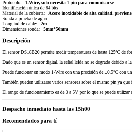
INOXIDABLE
Protocolo:
1-Wire, solo necesita 1 pin para comunicarse
cantidad
Identificación única de 64 bits
Material de la cubierta:
Acero inoxidable de alta calidad, previene
Sonda a prueba de agua
Longitud de cable:
2m
Dimensiones sonda:
5mm*50mm
Descripción
El sensor DS18B20 permite medir temperaturas de hasta 125ºC de forma
Dado que es un sensor digital, la señal leída no se degrada debido a la
Puede funcionar en modo 1-Wire con una precisión de ±0.5°C con una
También pueden utilizarse varios sensores sobre el mismo pin ya que 
El rango de funcionamiento es de 3 a 5V por lo que se puede utilizar 
Despacho inmediato hasta las 15h00
Recomendados para tí
Búsqueda