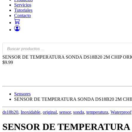
Servicios
Tutoriales
Contacto
Búsqueda
de
productos
SENSOR DE TEMPERATURA SONDA DS18B20 2M CHIP OR
$
9.99
Sensores
SENSOR DE TEMPERATURA SONDA DS18B20 2M CHI
ds18b20
,
Inoxidable
,
original
,
sensor
,
sonda
,
temperatura
,
Waterproof
SENSOR DE TEMPERATURA S