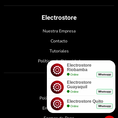
Electrostore
Nuestra Empresa
Contacto
Tutoriales
Políticas de Privacidad
Electrostore
Riobamba
Online
Whatsapp
Electrostore
Enlaces
Guayaquil
Online
Whatsapp
Políticas de Garantía
Electrostore Quito
Online
Whatsapp
Envíos y Entregas