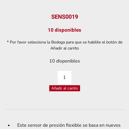
SENS0019
10 disponibles
* Por favor selecciona la Bodega para que se habilite el botón de
Añadir al carrito
10 disponibles
SENSOR
FLEX
Añadir al carrito
DF9-
40
500G
RESISTIVO
cantidad
Este sensor de presión flexible se basa en nuevos