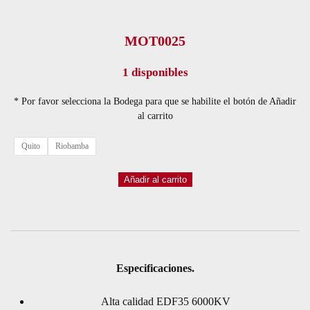
MOT0025
1 disponibles
* Por favor selecciona la Bodega para que se habilite el botón de Añadir
al carrito
Quito
Riobamba
TURBINA
Añadir al carrito
AEO
BRUSHLESS,
ADF35MMPLUS
6000KV
Especificaciones.
cantidad
Alta calidad EDF35 6000KV