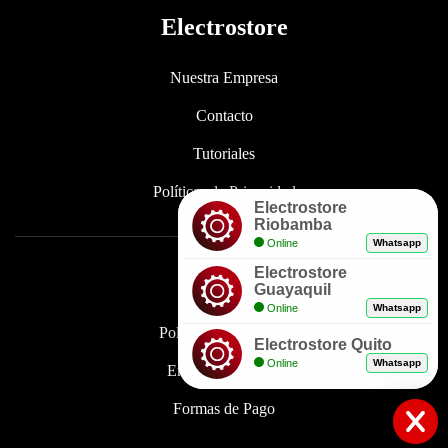
Electrostore
Nuestra Empresa
Contacto
Tutoriales
Políticas de Privacidad
Electrostore
Riobamba
Online
Whatsapp
Electrostore
Enlaces
Guayaquil
Online
Whatsapp
Políticas de Garantía
Electrostore Quito
Online
Whatsapp
Envíos y Entregas
Formas de Pago