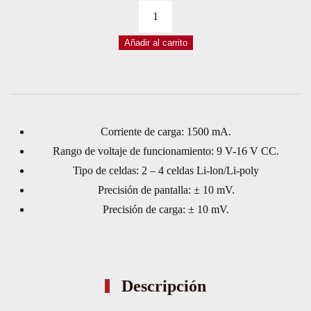
CARGADOR
DE
Añadir al carrito
BATERÍAS
LIPO
A
12VDC
BC-
Corriente de carga: 1500 mA.
4S15D
Rango de voltaje de funcionamiento: 9 V-16 V CC.
2S
Tipo de celdas: 2 – 4 celdas Li-lon/Li-poly
3S
Precisión de pantalla: ± 10 mV.
y
Precisión de carga: ± 10 mV.
4S
BALANCEADOR
cantidad
Descripción