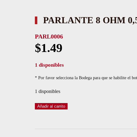
PARLANTE 8 OHM 0
PARL0006
$
1.49
1 disponibles
* Por favor selecciona la Bodega para que se habilite el bo
1 disponibles
PARLANTE
Añadir al carrito
8
OHM
0,5W