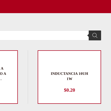
 A
O A
INDUCTANCIA 10UH
…
1W
$
0.20