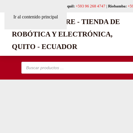
Quito:
+593 99 618 6241
|
Guayaquil:
+593 96 268 4747
|
Riobamba:
+5
Ir al contenido principal
Búsqueda
de
productos