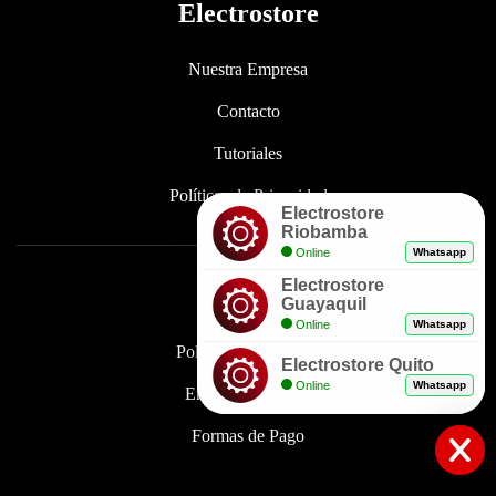
Electrostore
Nuestra Empresa
Contacto
Tutoriales
Políticas de Privacidad
Electrostore
Riobamba
Online
Whatsapp
Electrostore
Enlaces
Guayaquil
Online
Whatsapp
Políticas de Garantía
Electrostore Quito
Online
Whatsapp
Envíos y Entregas
Formas de Pago